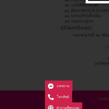
แชทถาม
โทรศัพย์
Copyri
คำถามที่พบบ่อย