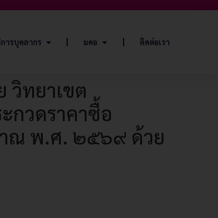
ิการบุคลากร
มคอ
ติดต่อเรา
ย วิทยาเขต
ระกวดราคาซื้อ
มาณ พ.ศ. ๒๕๖๙ ด้วย