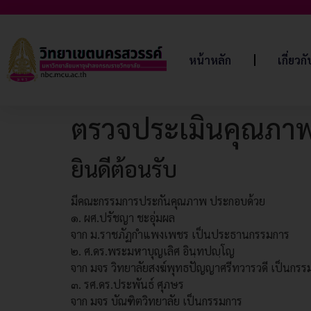
หน้าหลัก
เกี่ยวก
ตรวจประเมินคุณภาพ
ยินดีต้อนรับ
มีคณะกรรมการประกันคุณภาพ ประกอบด้วย
๑. ผศ.ปรัชญา ชะอุ่มผล
จาก ม.ราชภัฏกำแพงเพชร เป็นประธานกรรมการ
๒. ศ.ดร.พระมหาบุญเลิศ อินฺทปญฺโญ
จาก มจร วิทยาลัยสงฆ์พุทธปัญญาศรีทวารวดี เป็นกรร
๓. รศ.ดร.ประพันธ์ ศุภษร
จาก มจร บัณฑิตวิทยาลัย เป็นกรรมการ