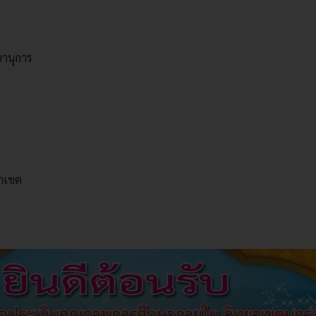
ขานุการ
ยาเขต