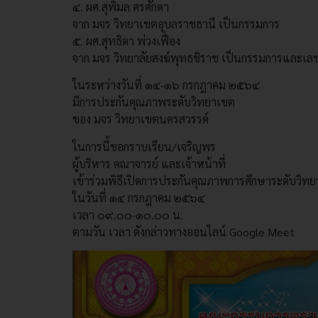
๔. ผศ.สุพิมล ศรศักดา
จาก มจร วิทยาเขตอุบลราชธานี เป็นกรรมการ
๕. ผศ.สุทธิดา พ่วงเฟื่อง
จาก มจร วิทยาลัยสงฆ์พุทธชิราช เป็นกรรมการและเล
ในระหว่างวันที่ ๑๔-๑๖ กรกฎาคม ๒๕๖๔
มีการประกันคุณภาพระดับวิทยาเขต
ของ มจร วิทยาเขตนครสวรรค์
ในการนี้ขอกราบเรียน/เจริญพร
ผู้บริหาร คณาจารย์ และเจ้าหน้าที่
เข้าร่วมพิธีเปิดการประกันคุณภาพการศึกษาระดับวิท
ในวันที่ ๑๔ กรกฎาคม ๒๕๖๔
เวลา ๐๙.๐๐-๑๐.๐๐ น.
ตามวัน เวลา ดังกล่าวทางออนไลน์ Google Meet