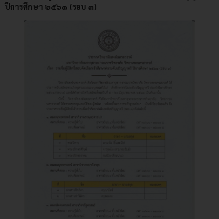
ปีการศึกษา ๒๕๖๑ (รอบ ๓)