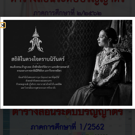
ตารางสอนระดับปริญญาตรี ภาค
การศึกษาที่ ๑ ปีการศึกษา
๒๕๖๒