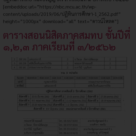
[embeddoc url=”https://nbc.mcu.ac.th/wp-
content/uploads/2019/06/ปฏิทินการศึกษา-1_2562.pdf”
height=”1000px” download=”all” text=”ดาวน์โหลด”]
ตารางสอนนิสิตภาคสมทบ ชั้นปีที่
๑,๒,๓ ภาคเรียนที่ ๓/๒๕๖๒