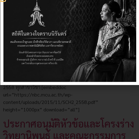
ตารางสอนระดับปริญญาตรี ภาคการศึกษาที่ 2 ประจำปีการศึกษา
2558 ทุกสาขาวิชา [embeddoc
url=”https://nbc.mcu.ac.th/wp-
content/uploads/2015/11/SCH2_2558.pdf”
height=”1000px” download=”all”]
ประกาศอนุมัติหัวข้อและโครงร่าง
วิทยานิพนธ์ และคณะกรรมการ