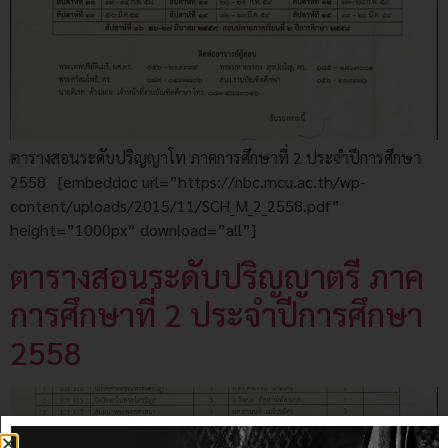
ตารางสอนระดับปริญญาโท ภาคการศึกษาที่ 2 ประจำปีการศึกษา
2558 [embeddoc url=”https://nbc.mcu.ac.th/wp-
content/uploads/2015/11/SCH_M_2_2558.pdf”
height=”1000px” download=”all”]
ตารางสอนระดับปริญญาตรี ภาค
การศึกษาที่ 2 ประจำปีการศึกษา
2558