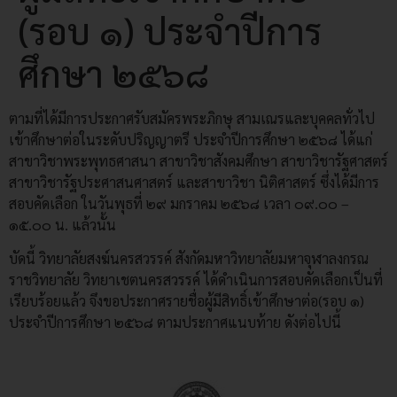
(รอบ ๑) ประจำปีการ
ศึกษา ๒๕๖๘
ตามที่ได้มีการประกาศรับสมัครพระภิกษุ สามเณรและบุคคลทั่วไป
เข้าศึกษาต่อในระดับปริญญาตรี ประจำปีการศึกษา ๒๕๖๘ ได้แก่
สาขาวิชาพระพุทธศาสนา สาขาวิชาสังคมศึกษา สาขาวิชารัฐศาสตร์
สาขาวิชารัฐประศาสนศาสตร์ และสาขาวิชา นิติศาสตร์ ซึ่งได้มีการ
สอบคัดเลือก ในวันพุธที่ ๒๙ มกราคม ๒๕๖๘ เวลา ๐๙.๐๐ –
๑๕.๐๐ น. แล้วนั้น
บัดนี้ วิทยาลัยสงฆ์นครสวรรค์ สังกัดมหาวิทยาลัยมหาจุฬาลงกรณ
ราชวิทยาลัย วิทยาเชตนครสวรรค์ ได้ดำเนินการสอบคัดเลือกเป็นที่
เรียบร้อยแล้ว จึงขอประกาศรายชื่อผู้มีสิทธิ์เข้าศึกษาต่อ(รอบ ๑)
ประจำปีการศึกษา ๒๕๖๘ ตามประกาศแนบท้าย ดังต่อไปนี้